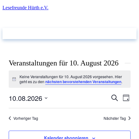
Lesefreunde Hürth e.V.
takt
Veranstaltungen für 10. August 2026
Keine Veranstaltungen für 10. August 2026 vorgesehen. Hier
Hinweis
geht es zu den
nächsten bevorstehenden Veranstaltungen
.
10.08.2026
Veranstal
Veran
Suche
Tag
Ansic
Suche
Datum
Navig
wählen.
und
Vorheriger Tag
Nächster Tag
Ansichten
Navigati
Kalender abonnieren