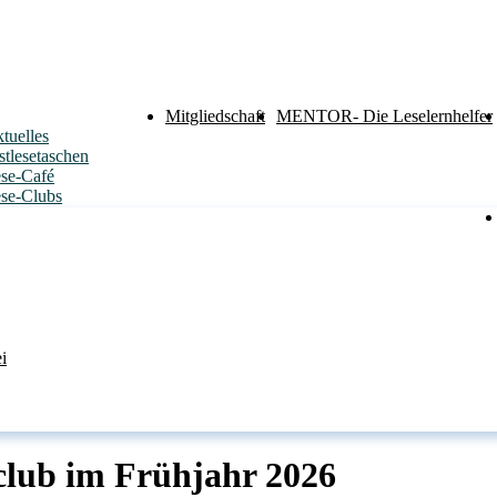
Mitgliedschaft
MENTOR- Die Leselernhelfer
tuelles
stlesetaschen
se-Café
se-Clubs
i
club im Frühjahr 2026