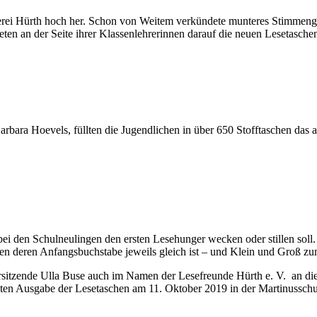
erei Hürth hoch her. Schon von Weitem verkündete munteres Stimmengew
en an der Seite ihrer Klassenlehrerinnen darauf die neuen Lesetasche
arbara Hoevels, füllten die Jugendlichen in über 650 Stofftaschen das
s bei den Schulneulingen den ersten Lesehunger wecken oder stillen so
rten deren Anfangsbuchstabe jeweils gleich ist – und Klein und Groß 
orsitzende Ulla Buse auch im Namen der Lesefreunde Hürth e. V. an die 
rsten Ausgabe der Lesetaschen am 11. Oktober 2019 in der Martinusschul