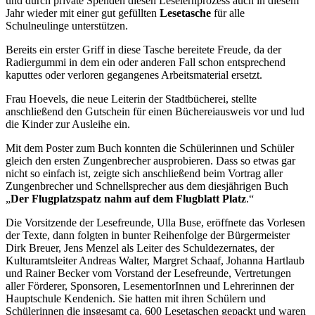
und durch private Spenden diesen Leselernprozess auch in diesem
Jahr wieder mit einer gut gefüllten
Lesetasche
für alle
Schulneulinge unterstützen.
Bereits ein erster Griff in diese Tasche bereitete Freude, da der
Radiergummi in dem ein oder anderen Fall schon entsprechend
kaputtes oder verloren gegangenes Arbeitsmaterial ersetzt.
Frau Hoevels, die neue Leiterin der Stadtbücherei, stellte
anschließend den Gutschein für einen Büchereiausweis vor und lud
die Kinder zur Ausleihe ein.
Mit dem Poster zum Buch konnten die Schülerinnen und Schüler
gleich den ersten Zungenbrecher ausprobieren. Dass so etwas gar
nicht so einfach ist, zeigte sich anschließend beim Vortrag aller
Zungenbrecher und Schnellsprecher aus dem diesjährigen Buch
„
Der Flugplatzspatz nahm auf dem Flugblatt Platz
.“
Die Vorsitzende der Lesefreunde, Ulla Buse, eröffnete das Vorlesen
der Texte, dann folgten in bunter Reihenfolge der Bürgermeister
Dirk Breuer, Jens Menzel als Leiter des Schuldezernates, der
Kulturamtsleiter Andreas Walter, Margret Schaaf, Johanna Hartlaub
und Rainer Becker vom Vorstand der Lesefreunde, Vertretungen
aller Förderer, Sponsoren, LesementorInnen und Lehrerinnen der
Hauptschule Kendenich. Sie hatten mit ihren Schülern und
Schülerinnen die insgesamt ca. 600 Lesetaschen gepackt und waren